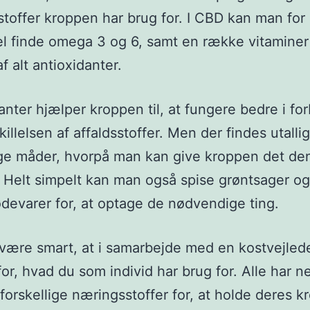
toffer kroppen har brug for. I CBD kan man for
l finde omega 3 og 6, samt en række vitaminer
af alt antioxidanter.
anter hjælper kroppen til, at fungere bedre i fo
illelsen af affaldsstoffer. Men der findes utalli
ige måder, hvorpå man kan give kroppen det de
. Helt simpelt kan man også spise grøntsager o
devarer for, at optage de nødvendige ting.
være smart, at i samarbejde med en kostvejlede
for, hvad du som individ har brug for. Alle har n
 forskellige næringsstoffer for, at holde deres k