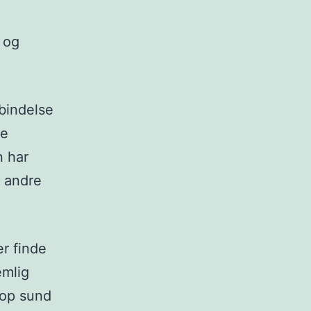
 og
rbindelse
ge
n har
g andre
r finde
emlig
rop sund