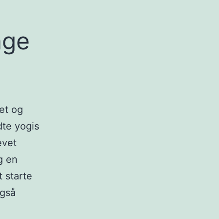
nge
et og
dte yogis
evet
g en
 starte
også