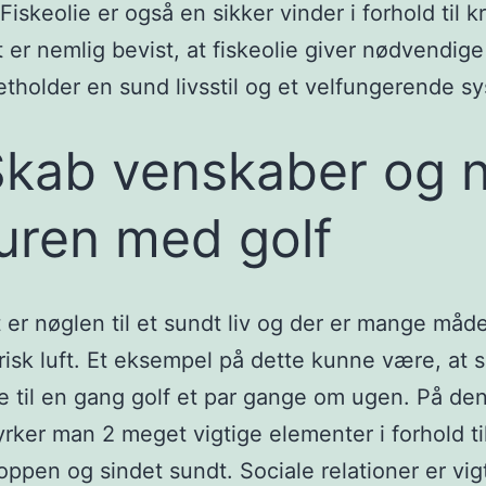
Fiskeolie er også en sikker vinder i forhold til 
t er nemlig bevist, at fiskeolie giver nødvendig
tholder en sund livsstil og et velfungerende s
Skab venskaber og 
uren med golf
ft er nøglen til et sundt liv og der er mange måde
risk luft. Et eksempel på dette kunne være, at 
 til en gang golf et par gange om ugen. På de
rker man 2 meget vigtige elementer i forhold til
oppen og sindet sundt. Sociale relationer er vigt