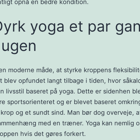
tligt opnå en bedre kondition.
Dyrk yoga et par ga
 ugen
en moderne måde, at styrke kroppens fleksibilit
et blev opfundet langt tilbage i tiden, hvor såkal
n livsstil baseret på yoga. Dette er sidenhen bl
re sportsorienteret og er blevet baseret omkrin
krop og et sundt sind. Man bør dog overveje, at
sammenhæng med en træner. Yoga kan nemlig 
oppen hvis det gøres forkert.