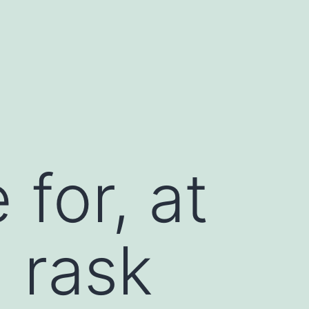
 for, at
 rask