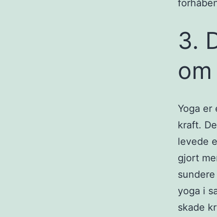
forhåben
3. 
om
Yoga er 
kraft. D
levede e
gjort me
sundere 
yoga i 
skade kr