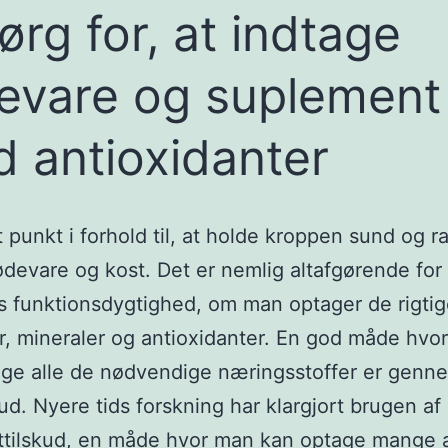
Sørg for, at indtage
evare og suplement
 antioxidanter
t punkt i forhold til, at holde kroppen sund og r
devare og kost. Det er nemlig altafgørende for
 funktionsdygtighed, om man optager de rigti
r, mineraler og antioxidanter. En god måde hv
ge alle de nødvendige næringsstoffer er genn
kud. Nyere tids forskning har klargjort brugen a
ttilskud, en måde hvor man kan optage mange 