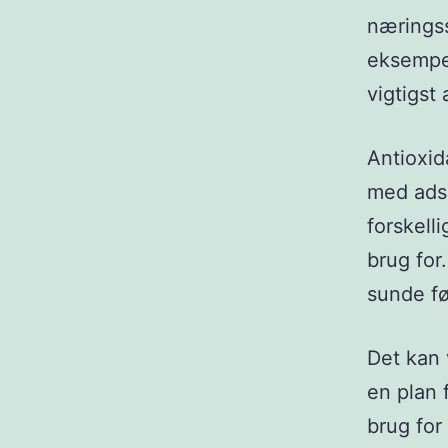
næringss
eksempe
vigtigst 
Antioxid
med adsk
forskell
brug for
sunde fø
Det kan 
en plan 
brug for