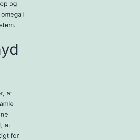
krop og
e omega i
ystem.
nyd
r, at
samle
nne
, at
igt for