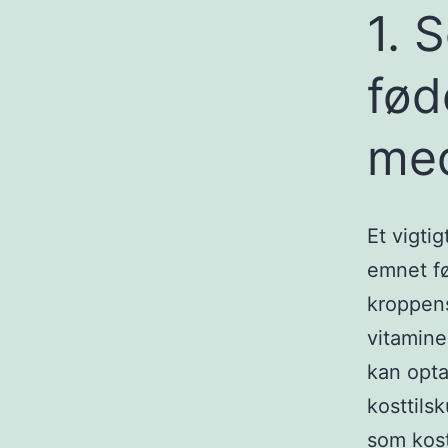
1. 
fød
med
Et vigtig
emnet fø
kroppens
vitamine
kan opta
kosttils
som kos