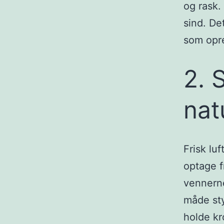
og rask. 
sind. De
som opre
2. 
nat
Frisk lu
optage f
vennerne
måde sty
holde kr