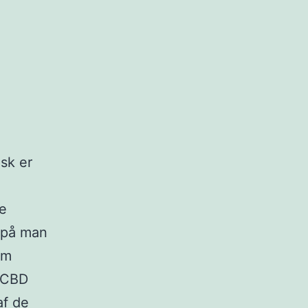
ask er
ge
orpå man
em
f CBD
af de