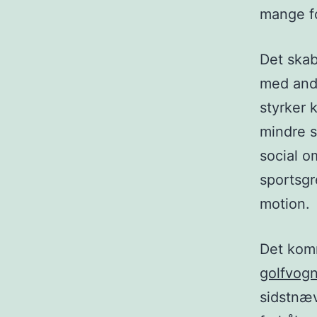
mange for
Det skab
med andr
styrker 
mindre s
social o
sportsgr
motion.
Det komm
golfvog
sidstnæv