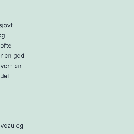
sjovt
og
 ofte
ar en god
elvom en
 del
niveau og