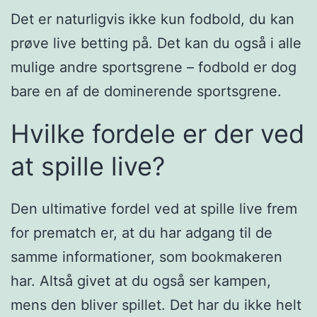
Det er naturligvis ikke kun fodbold, du kan
prøve live betting på. Det kan du også i alle
mulige andre sportsgrene – fodbold er dog
bare en af de dominerende sportsgrene.
Hvilke fordele er der ved
at spille live?
Den ultimative fordel ved at spille live frem
for prematch er, at du har adgang til de
samme informationer, som bookmakeren
har. Altså givet at du også ser kampen,
mens den bliver spillet. Det har du ikke helt