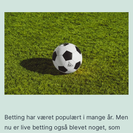
Betting har været populært i mange år. Men
nu er live betting også blevet noget, som