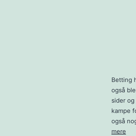
Betting 
også ble
sider og
kampe fo
også nog
Hv
mere