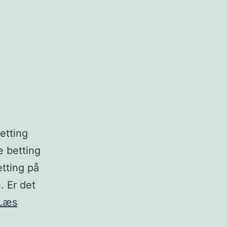
etting
e betting
etting på
. Er det
Læs