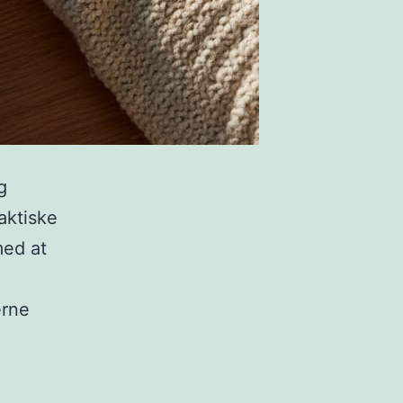
g
aktiske
med at
m
erne